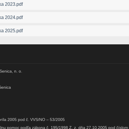
ka 2023.pdf
ka 2024.pdf
ka 2025.pdf
Senica, n. o.
Senica
ríla 2005 pod č. VVS/NO – 53/2005
iálnu pomoc podľa zákona č. 195/1998 Z. z. dňa 27.10.2005 pod čísl