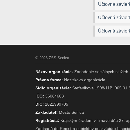
Účtovná závier
Účtovná závier
Účtovná závier
© 2026 ZSS Senica
Názov organizácie:
Zariadenie sociálnych služieb 
Právna forma:
Nezisková organizácia
Sídlo organizácie:
Štefánikova 1598/11B, 905 01 
IČO:
36084603
DIČ:
2021999705
Zakladateľ:
Mesto Senica
Registrácia:
Krajským úradom v Trnave dňa 27. ap
Zapísaná do Registra subjektov poskytujúcich soc