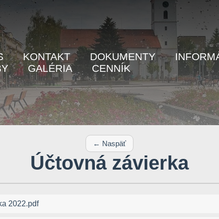
S
KONTAKT
DOKUMENTY
INFORM
BY
GALÉRIA
CENNÍK
← Naspäť
Účtovná závierka
ka 2022.pdf