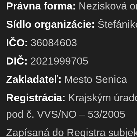
Právna forma:
Nezisková o
Sídlo organizácie:
Štefánik
IČO:
36084603
DIČ:
2021999705
Zakladateľ:
Mesto Senica
Registrácia:
Krajským úrado
pod č. VVS/NO – 53/2005
Zapísaná do Registra subje